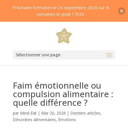
Prochaine formation le 24 septembre 2026 sur 8
semaines le jeudi 17h30
Sélectionner une page
Faim émotionnelle ou
compulsion alimentaire :
quelle différence ?
par
Mind-Eat
|
Mar 20, 2026
|
Derniers articles
,
Désordres alimentaires
,
Emotions